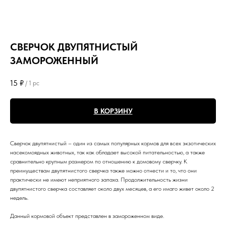
СВЕРЧОК ДВУПЯТНИСТЫЙ
ЗАМОРОЖЕННЫЙ
15
₽
/
1 pc
В КОРЗИНУ
Сверчок двупятнистый – один из самых популярных кормов для всех экзотических
насекомоядных животных, так как обладает высокой питательностью, а также
сравнительно крупным размером по отношению к домовому сверчку. К
преимуществам двупятнистого сверчка также можно отнести и то, что они
практически не имеют неприятного запаха. Продолжительность жизни
двупятнистого сверчка составляет около двух месяцев, а его имаго живет около 2
недель.
Данный кормовой объект представлен в замороженном виде.