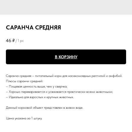
САРАНЧА СРЕДНЯЯ
46
₽
/
1 pc
В КОРЗИНУ
Саранча средняя – питательный корм для насекомоядных рептилий и амфибий.
Плюсы саранчи средней:
– Пищевая ценность выше, чем у сверчка;
– Хорошо переваривается и усваивается практически всеми животными;
– Идеальна для взрослых и крупных животных.
Данный кормовой объект представлен в живом виде.
Цена указана за 1 штуку.