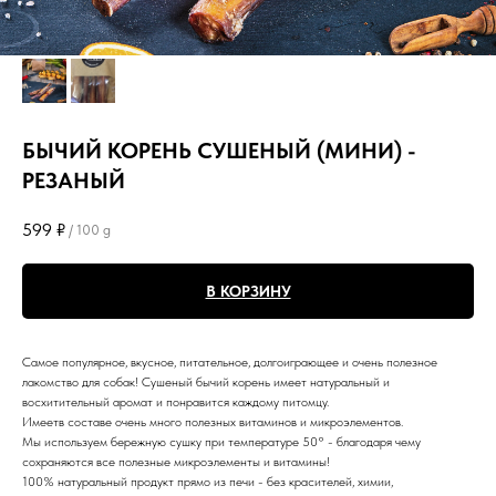
БЫЧИЙ КОРЕНЬ СУШЕНЫЙ (МИНИ) -
РЕЗАНЫЙ
599
₽
/
100 g
В КОРЗИНУ
Самое популярное, вкусное, питательное, долгоиграющее и очень полезное
лакомство для собак! Сушеный бычий корень имеет натуральный и
восхитительный аромат и понравится каждому питомцу.
Имеетв составе очень много полезных витаминов и микроэлементов.
Мы используем бережную сушку при температуре 50° - благодаря чему
сохраняются все полезные микроэлементы и витамины!
100% натуральный продукт прямо из печи - без красителей, химии,