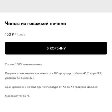
Чипсы из говяжьей печени
150
₽
/
1 pack
В КОРЗИНУ
Состав: 100% говяжья печень.
Пищевая и энергетическая ценность в 100 гр. продукта: белки 45,2; жиры 9,3;
углеводы 13,4; ккал 321.
Срок хранения: 3 месяца при температуре от +2 до +6 градусов Цельсия.
Масса нетто: 35 гр.