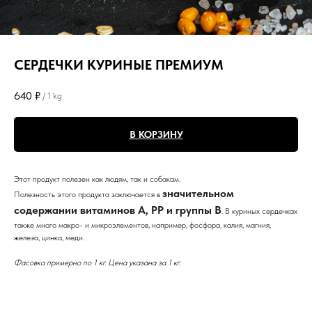
СЕРДЕЧКИ КУРИНЫЕ ПРЕМИУМ
640
₽
/
1 kg
В КОРЗИНУ
Этот продукт полезен как людям, так и собакам.
значительном
Полезность этого продукта заключается в
содержании витаминов А, РР и группы В
. В куриных сердечках
также много макро- и микроэлементов, например, фосфора, калия, магния,
железа, цинка, меди.
Фасовка примерно по 1 кг. Цена указана за 1 кг.