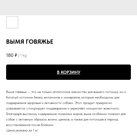
ВЫМЯ ГОВЯЖЬЕ
180
₽
/
1 kg
В КОРЗИНУ
Вымя говяжье — это не только аппетитное лакомство для вашего питомца, но и
богатый источник белка, витаминов и минералов, которые необходимы для
поддержания здоровья и активности собаки. Этот продукт прекрасно
усваивается, стимулирует пищеварение и укрепляет иммунитет животного.
Благодаря высокому содержанию полезных жиров, вымя особенно полезно для
собак с активным образом жизни, щенков, а также для питомцев в период
восстановления после болезни.
Цена указана за 1 кг.