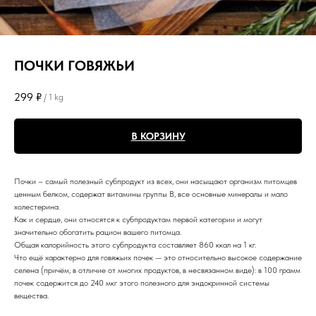
ПОЧКИ ГОВЯЖЬИ
299
₽
/
1 kg
В КОРЗИНУ
Почки – самый полезный субпродукт из всех, они насыщают организм питомцев
ценным белком, содержат витамины группы B, все основные минералы и мало
холестерина.
Как и сердце, они относятся к субпродуктам первой категории и могут
значительно обогатить рацион вашего питомца.
Общая калорийность этого субпродукта составляет 860 ккал на 1 кг.
Что ещё характерно для говяжьих почек — это относительно высокое содержание
селена (причём, в отличие от многих продуктов, в несвязанном виде): в 100 грамм
почек содержится до 240 мкг этого полезного для эндокринной системы
вещества.